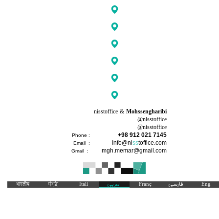
nisstoffice &
Mohssengharibi
@nisstoffice
@nisstoffice​​​​​​​
+98 912 021 7145
Phone :
Info@
ni
ss
toffice
.com
Email :
mgh.memar@gmail.com
Gmail :
भारतीय
中文
Itali
العربی
Franç
فارسی
Eng