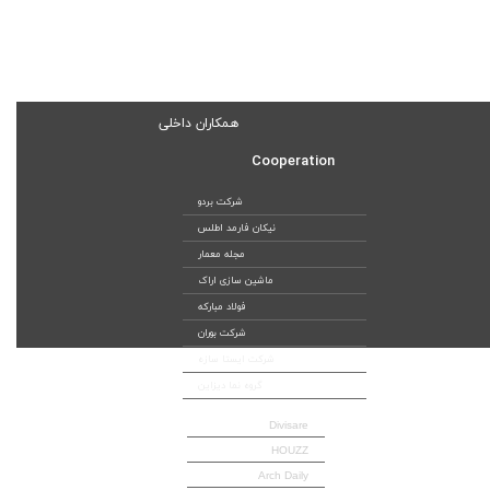
همکاران داخلی
Cooperation
شرکت بردو
نیکان فارمد اطلس
مجله معمار
ماشین سازی اراک
فولاد مبارکه
شرکت بوران
شرکت ایستا سازه
گروه نما دیزاین
Divisare
HOUZZ
Arch Daily