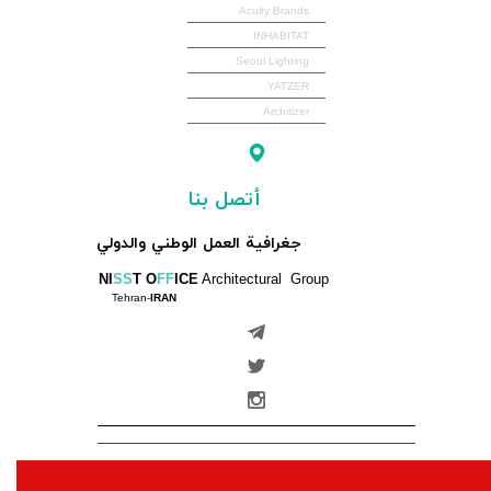
Acuity Brands
INHABITAT
Seoul Lighting
YATZER
Architizer
أتصل بنا
جغرافية العمل الوطني والدولي
NI
SS
T O
FF
ICE
Architectural Group
Tehran-
IRAN