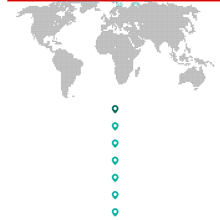
All the privileges of this site belong to
Architectural engineering
"NI
SS
T"O
FF
ICE